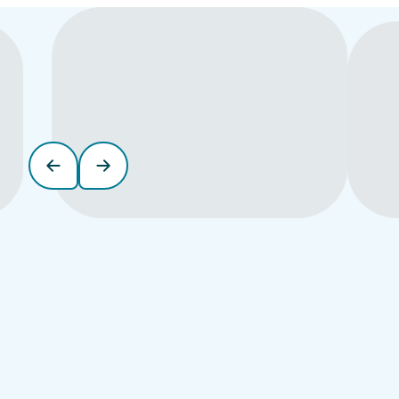
Alles over het reizen met de bus
Fryslân
Wil je snel en eenvoudig reizen in de provincie Fryslân?
Ontdek alles over onze dienstregeling, tarieven en actuele
reisinformatie.
Ga op reis in Fryslân