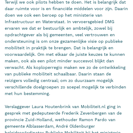
Terwijl we ook pilots hebben te doen. Het is belangrijk dat
daar ruimte voor is en financiële middelen voor zijn. Daarin
doen we ook een beroep op het ministerie van
Infrastructuur en Waterstaat. In vervoersgebied DMG
ervaren we dat er bestuurlijk en ambtelijk, zowel bij
opdrachtgever als bij gemeenten, veel vertrouwen en
ondersteuning is om onze gezamenlijke visie op publieke
mobiliteit in praktijk te brengen. Dat is belangrijk en
voorwaardelijk. Om met elkaar de juiste keuzes te kunnen
maken, ook als een pilot minder succesvol blijkt dan
verwacht. Als koploperregio maken we zo de ontwikkeling
van publieke mobiliteit schaalbaar. Daarin staan de
reizigers volledig centraal; om zo duurzaam mogelijk
verschillende doelgroepen zo soepel mogelijk te verbinden
met hun bestemming.
Verslaggever Laura Houtenbrink van Mobiliteit.nl ging in
gesprek met gedeputeerde Frederik Zevenbergen van de
provincie Zuid-Holland, wethouder Ramon Pardo van
gemeente Alblasserdam, André Oldenburger
beleidscoördinator Publieke Mobiliteit bij het ministerie