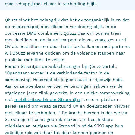
maatschappij met elkaar in verbinding blijft.
Qbuzz vindt het belangrijk dat het ov toegankelijk is en dat
de maatschappij met elkaar in verbinding blijft. In de
concessie DMG combineert Qbuzz daarom bus en trein
met deelfietsen, deelauto'scarpool dienst, vraag gestuurd
OV als bestelBuzz en deur-halte taxi's. Samen met partners
wil Qbuzz ervaring opdoen om de volgende stappen naar
publieke mobiliteit te zetten.
Remon Steentjes ontwikkelmanager bij Qbuzz vertelt:
“Openbaar vervoer is de verbindende factor in de
samenleving. Helemaal als je geen auto of rijbewijs hebt.
Aan onze openbaar vervoer verbindingen hebben we de
afgelopen jaren flink gewerkt. In een unieke samenwerking
met
mobiliteitsverbinder Stroomlijn
is er een platform
gerealiseerd om vraag gestuurd OV en doelgroepen vervoer
met elkaar te verbinden. .” De kracht hiervan is dat we via
Stroomlijn efficiënt gebruik maken van beschikbare
middelen en reizigers via Stroomlijn of de 9292 app hun
volledige reis van deur tot deur kunnen plannen en