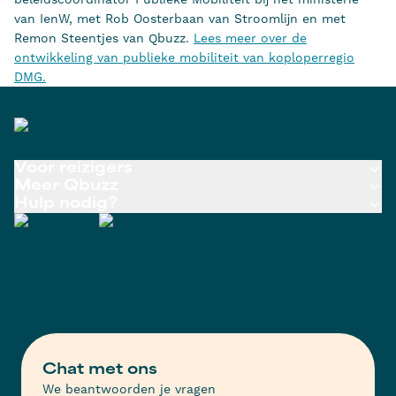
van IenW, met Rob Oosterbaan van Stroomlijn en met
Remon Steentjes van Qbuzz.
Lees meer over de
ontwikkeling van publieke mobiliteit van koploperregio
DMG.
Voor reizigers
Meer Qbuzz
Hulp nodig?
Chat met ons
We beantwoorden je vragen