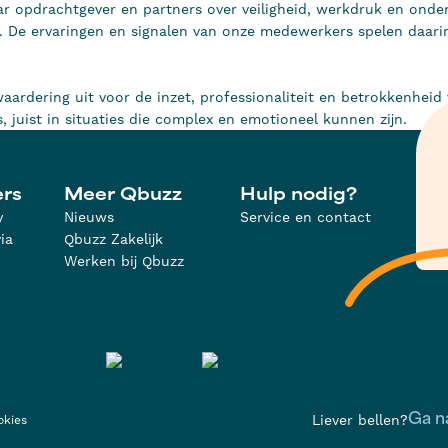
r opdrachtgever en partners over veiligheid, werkdruk en onde
. De ervaringen en signalen van onze medewerkers spelen daari
aardering uit voor de inzet, professionaliteit en betrokkenheid
 juist in situaties die complex en emotioneel kunnen zijn.
ers
Meer Qbuzz
Hulp nodig?
y
Nieuws
Service en contact
ia
Qbuzz Zakelijk
Werken bij Qbuzz
Liever bellen?
Ga n
okies