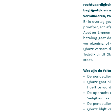
rechtvaardighei
begrijpelijk en 
verminderen, zo
Er is overleg g
proefproject af
Apel en Emmen h
betaling gaat d
verrekening, of
Qbuzz vernam da
Tegelijk vindt Q
staat.
Wat zijn de feit
De pendeldien
Qbuzz gaat ni
hoeft te wor
De opdracht e
Veiligheid, 
De pendeldie
Qbuzz blijft 