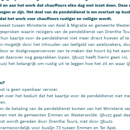
d en aan het werk dat chauffeurs elke dag met inzet doen. Deze 
mogen er zijn. Het doel van de pendeldienst is om overlast op busl
dat het werk voor chauffeurs rustiger en veiliger wordt.
eweest tussen Ministerie van Asiel & Migratie en gemeente Wester
gesproken waarin reizigers van de pendeldienst van Drenthe Tou
un kaartje voor de pendeldienst niet meer direct hoeven af te
an mogelijk door het inhouden van leefgeld van asielzoekers, do
 door er doelgroepenvervoer van te maken dat hoort bij het aa
t daarover nog gesprekken lopen. Qbuzz heeft hierin geen rol.
buzz het belangrijk om rustig uit te leggen hoe het zit en waar 
en?
st is geen openbaar vervoer.
et over het besluit dat het kaartje voor de pendeldienst niet m
den.
n de betaling van de pendeldienst komen van het Ministerie van
samen met de gemeenten Emmen en Westerwolde. Qbuzz gaat daar
nst wordt gereden door Drenthe Tours, niet door Qbuzz.
verantwoordelijk voor buslijn 73 tussen Emmen en Ter Apel.