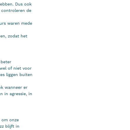
 hebben. Dus ook
n controleren de
feurs waren mede
ren, zodat het
 beter
wel of niet voor
es liggen buiten
ook wanneer er
n in agressie, in
en om onze
 blijft in