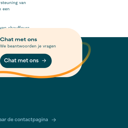
rsteuning van
n een
 van chauffeurs
Chat met ons
We beantwoorden je vragen
Chat met ons
aar de contactpagina