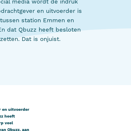
cial media wordt de indruk
rachtgever en uitvoerder is
 tussen station Emmen en
 En dat Qbuzz heeft besloten
etten. Dat is onjuist.
 en uitvoerder
zz heeft
rp veel
 van Qbuzz, aan